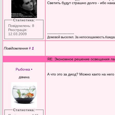
Светить будут страшно долго - ибо нак
Статистика:
Повідомлень: 8
Реєстрація:
---------------------
12.03.2009
Домовой выселил. За непосещаемость.Каждая 
Повідомлення
#
1
RE: Экономное решение освещения ла
Рыбочка
•
А что это за диод? Можно както на него
дівчина
Статистика: