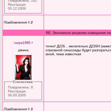
Повідомлень: 142
Реєстрація:
05.12.2009
Повідомлення
#
2
RE: Экономное решение освещения ла
rusya1985
•
точно! Д226... желательно Д226Н (каже
отрезаной синусоиды будет разгорать
дівчина
мной, тема известная
Статистика:
Повідомлень: 8
Реєстрація:
06.09.2009
Повідомлення
#
3