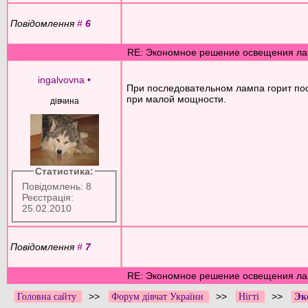
Повідомлення
#
6
RE: Экономное решение освещения ла
ingalvovna
•
При последовательном лампа горит пост
при малой мощности.
дівчина
Статистика:
Повідомлень: 8
Реєстрація:
25.02.2010
Повідомлення
#
7
RE: Экономное решение освещения ла
>>
>>
>>
Головна сайту
Форум дівчат України
Нігті
Эк