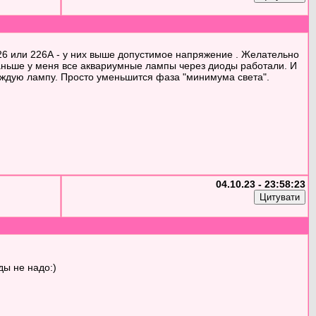
226 или 226А - у них выше допустимое напряжение . Желательно
 Раньше у меня все аквариумные лампы через диоды работали. И
каждую лампу. Просто уменьшится фаза "минимума света".
04.10.23 - 23:58:23
ды не надо:)