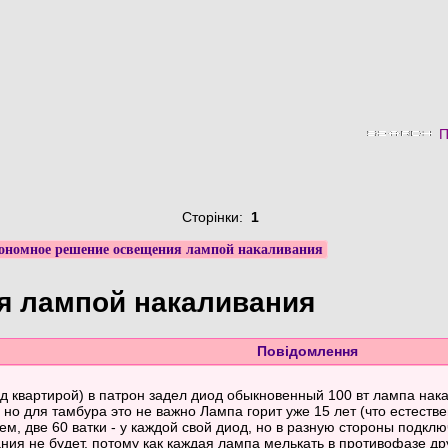
П
Сторінки:
1
ономное решение освещения лампой накаливания
я лампой накаливания
Повідомлення
 квартирой) в патрон задел диод обыкновенный 100 вт лампа накал
 но для тамбура это не важно Лампа горит уже 15 лет (что естестве
м, две 60 ватки - у каждой свой диод, но в разную стороны подклю
ния не будет, потому как каждая лампа мелькать в противофазе дру