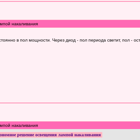
мпой накаливания
оянно в пол мощности. Через диод - пол периода светит, пол - ост
мпой накаливания
ономное решение освещения лампой накаливания