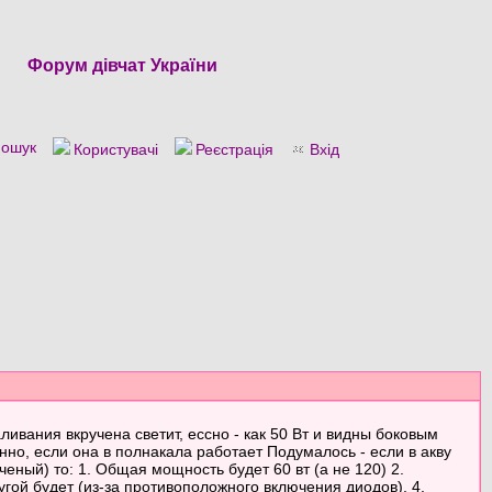
Форум дівчат України
ошук
Користувачі
Реєстрація
Вхід
ивания вкручена светит, ессно - как 50 Вт и видны боковым
нно, если она в полнакала работает Подумалось - если в акву
ченый) то: 1. Общая мощность будет 60 вт (а не 120) 2.
гой будет (из-за противоположного включения диодов). 4.