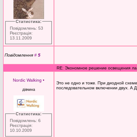
Статистика:
Повідомлень: 53
Реєстрація:
13.11.2009
Повідомлення
#
5
RE: Экономное решение освещения ла
Nordic Walking
•
Это не одно и тоже. При диодной схеме
последовательном включении двух. А Д2
дівчина
Статистика:
Повідомлень: 6
Реєстрація:
10.10.2009