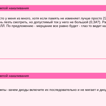
мпой накаливания
сто у меня из много, хотя если память не изменяет лучше просто 
ь лезть смотреть, но допустимый ток у него не большой (0,3А?).
 ЛЛ. По предложению - мерцание все равно будет - глаз то видит 
мпой накаливания
ампы -зачем диоды включите их последовательно и не мигает и дио