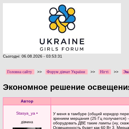
Сьогодні: 06.08.2026 - 03:53:31
>>
>>
>>
Головна сайту
Форум дівчат України
Нігті
Эк
Экономное решение освещени
Автор
Stasya_ya
•
У меня в тамбуре (общий коридор перед
зрением мерцания (25 Гц получается) -
дівчина
оборудовать ДВЕ такие лампы (ну, скаже
Освещенность будет как 60 Вт 3. Мерца