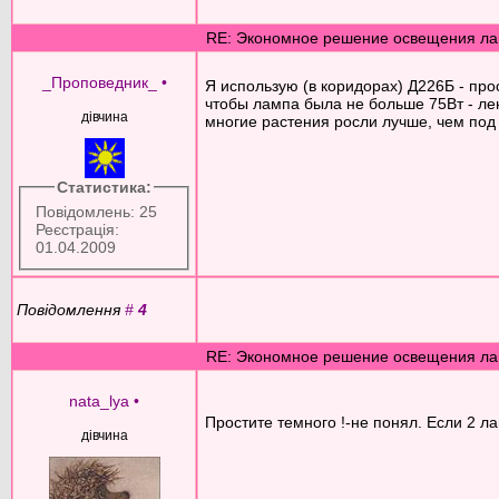
RE: Экономное решение освещения ла
_Проповедник_
•
Я использую (в коридорах) Д226Б - про
чтобы лампа была не больше 75Вт - лен
дівчина
многие растения росли лучше, чем под
Статистика:
Повідомлень: 25
Реєстрація:
01.04.2009
Повідомлення
#
4
RE: Экономное решение освещения ла
nata_lya
•
Простите темного !-не понял. Если 2 л
дівчина