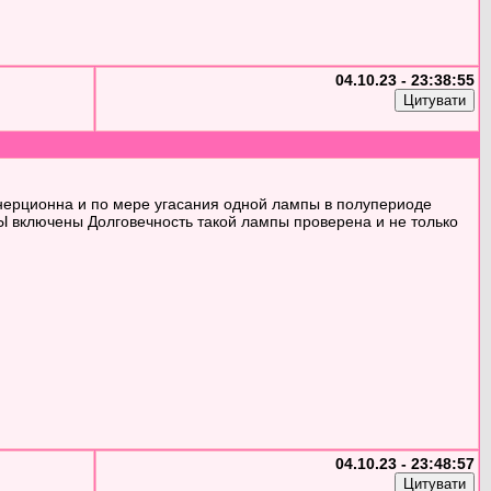
04.10.23 - 23:38:55
 инерционна и по мере угасания одной лампы в полупериоде
 включены Долговечность такой лампы проверена и не только
04.10.23 - 23:48:57