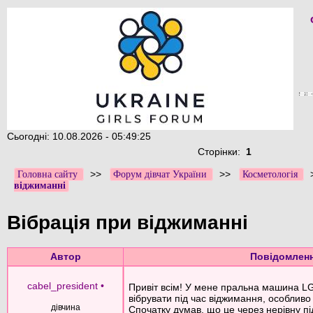
Сьогодні: 10.08.2026 - 05:49:25
Сторінки:
1
>>
>>
Головна сайту
Форум дівчат України
Косметологія
віджиманні
Вібрація при віджиманні
Автор
Повідомлен
cabel_president
•
Привіт всім! У мене пральна машина L
вібрувати під час віджимання, особливо
дівчина
Спочатку думав, що це через нерівну пі