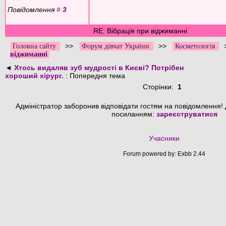
Повідомлення
#
3
RE: Вібрація при віджиманні
>>
>>
Головна сайту
Форум дівчат України
Косметологія
віджиманні
◄
Хтось видаляв зуб мудрості в Києві? Потрібен
хороший хірург.
: Попередня тема
Сторінки:
1
Адміністратор заборонив відповідати гостям на повідомлення! 
посиланням:
зареєструватися
Учасники
Forum powered by: Exbb 2.44