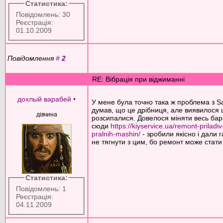
Статистика:
Повідомлень: 30
Реєстрація:
01.10.2009
Повідомлення
#
2
RE: Вібрація при віджиманні
дохлый варабей
•
У мене була точно така ж проблема з S
думав, що це дрібниця, але виявилося
дівчина
розсипалися. Довелося міняти весь бар
сюди
https://kiyservice.ua/remont-priladi
pralnih-mashin/
- зробили якісно і дали 
не тягнути з цим, бо ремонт може стат
Статистика:
Повідомлень: 1
Реєстрація:
04.11.2009