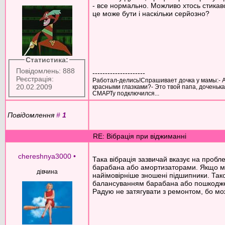
- все нормально. Можливо хтось стика
це може бути і наскільки серйозно?
Статистика:
Повідомлень: 888
---------------------
Реєстрація:
Работал-делись!Спрашивает дочка у мамы:- А
20.02.2009
красными глазками?- Это твой папа, доченька.-
СМАРТу подключился...
Повідомлення
#
1
RE: Вібрація при віджиманні
chereshnya3000
•
Така вібрація зазвичай вказує на проб
барабана або амортизаторами. Якщо ма
дівчина
найімовірніше зношені підшипники. Так
балансуванням барабана або пошкодже
Радую не затягувати з ремонтом, бо мо